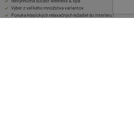
Nevyhnutná súčasť wellness & spa
Výber z veľkého množstva variantov
Ponuka klasických relaxačných ležadiel do interiéru i
exteriéru
Možno doplniť špeciálnymi vyhrievanými ležadlami pre
maximálny relax