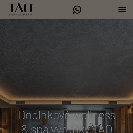
Doplnkové wellness
& spa výrobky TAO