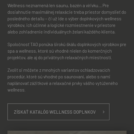
Wellness neznamená len saunu, bazén a vírivku… Pre
dosiahnutie maximálnej relaxácie treba priestor domyslieť do
posledného detailu – či už ide o výber doplnkových wellness
výrobkov, ich účinné a logické rozmiestnenie v priestore
alebo zohľadnenie individuálnych želaní každého klienta.
Spoločnosť TAO ponúka širokú škálu doplnkových výrobkov pre
spa a wellness, ktoré sú vhodné nielen do komerčných
projektov, ale aj do privátnych relaxačných miestností.
Zvoliť si môžete z mnohých variantov ochladzovacích
procedúr, ktoré sú vhodné po saunovaní, alebo s nami
naplánovať zážitkové a relaxačné prvky vášho vytúženého
wellness.
ZÍSKAŤ KATALÓG WELLNESS DOPLNKOV