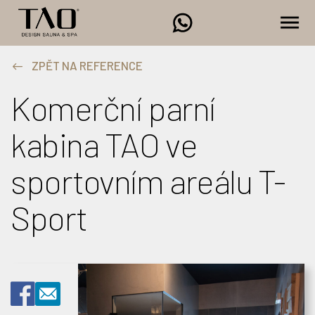
ZPĚT NA REFERENCE
Komerční parní
kabina TAO ve
sportovním areálu T-
Sport