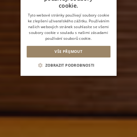
ENGLISH
cookie.
CZECH
Tyto webové stránky používají soubory cookie
ke zlepšení uživatelského zážitku. Používáním
SLOVAK
našich webových stránek souhlasíte se všemi
soubory cookie v souladu s našimi zásadami
používání souborů cookie.
VŠE PŘIJMOUT
ZOBRAZIT PODROBNOSTI