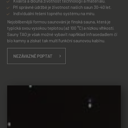
Kvalita a dlouhá životnost technologií a materiálů.
Při správné údržbě je životnost našich saun 30-40 let.
Individuální řešení topného systému na míru.
Nejoblíbenější formou saunování je finská sauna, která je
typická svou vysokou teplotou (až 100 °C) a nízkou vlhkostí.
Sauny TAO je však možné vybavit například infrasedadlem či
bio kamny a získat tak multifunkční saunovou kabinu.
NEZÁVAZNĚ POPTAT